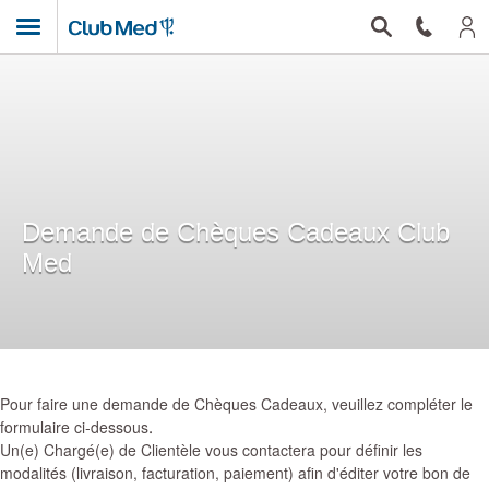
Mon
Ouvrir le menu
Rechercher une 
Besoin d'
Club Med Homepage
Demande de Chèques Cadeaux Club
Med
Pour faire une demande de Chèques Cadeaux, veuillez compléter le
formulaire ci-dessous.
Un(e) Chargé(e) de Clientèle vous contactera pour définir les
modalités (livraison, facturation, paiement) afin d'éditer votre bon de