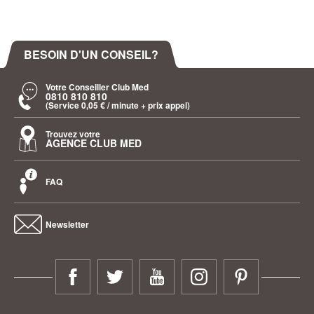
BESOIN D'UN CONSEIL?
Votre Conseiller Club Med
0810 810 810
(Service 0,05 € / minute + prix appel)
Trouvez votre
AGENCE CLUB MED
FAQ
Newsletter
facebook
twitter
youtube
instagram
pinterest
Club Med - facebook
Club Med - twitter
Club Med - youtube
Club Med - instagram
Club Med - pin